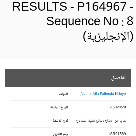
RESULTS - P164967 
Sequence No : 
الإنجليزية)
تفاصيل
Niane, Aifa Fatimata Ndoye;
المؤلف
2024/8/28
تاريخ الوثيقة
تقرير عن أوضاع ونتائج تنفيذ المشروع
نوع الوثيقة
ISR01589
رقم التقرير