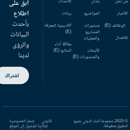
 نحن
بلدان
الأحداث
ابق على
اطلاع
أخبار
المواضيع
بيانات
بأحدث
وظائف (E)
منشورات
أكاديمية المعرفة
المشاريع
(E)
البيانات
اتصال
والعمليات
والرؤى
بطاقة أداء
الأبحاث
النتائج (E)
لدينا
والمنشورات (E)
اشتراك
© 2025، مجموعة البنك الدولي جميع
قانوني
إشعار الخصوصية
حقوق محفوظة.
إمكانية الوصول إلى الموقع