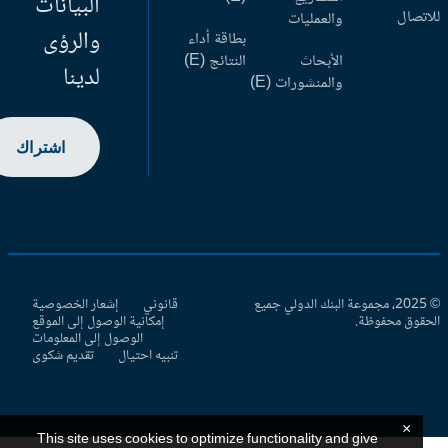
البيانات
اتصال
والعمليات
والرؤى
بطاقة أداء
الأبحاث
النتائج (E)
لدينا
والمنشورات (E)
اشتراك
© 2025، مجموعة البنك الدولي جميع
قانوني
إشعار الخصوصية
حقوق محفوظة.
إمكانية الوصول إلى الموقع
الوصول إلى المعلومات
تنبيه احتيال
تقديم شكوى
×
This site uses cookies to optimize functionality and give