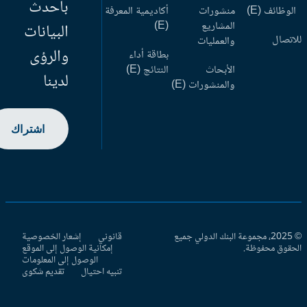
بأحدث
وظائف (E)
منشورات
أكاديمية المعرفة
المشاريع
(E)
البيانات
اتصال
والعمليات
والرؤى
بطاقة أداء
الأبحاث
النتائج (E)
لدينا
والمنشورات (E)
اشتراك
© 2025، مجموعة البنك الدولي جميع
قانوني
إشعار الخصوصية
حقوق محفوظة.
إمكانية الوصول إلى الموقع
الوصول إلى المعلومات
تنبيه احتيال
تقديم شكوى