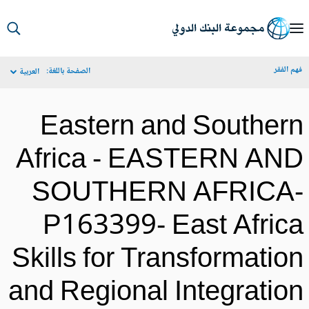
S
Ma
م الفقر
الصفحة باللغة:
العربية
Navigat
Eastern and Souther
Africa - EASTERN AN
SOUTHERN AFRICA
P163399- East Afric
Skills for Transformatio
and Regional Integratio