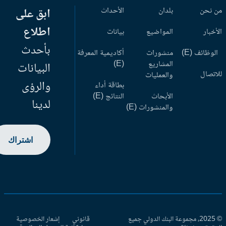
 نحن
بلدان
الأحداث
ابق على
اطلاع
أخبار
المواضيع
بيانات
بأحدث
وظائف (E)
منشورات
أكاديمية المعرفة
المشاريع
(E)
البيانات
اتصال
والعمليات
والرؤى
بطاقة أداء
الأبحاث
النتائج (E)
لدينا
والمنشورات (E)
اشتراك
© 2025، مجموعة البنك الدولي جميع
قانوني
إشعار الخصوصية