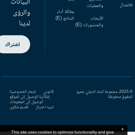
البيانات
اتصال
والعمليات
والرؤى
بطاقة أداء
الأبحاث
النتائج (E)
لدينا
والمنشورات (E)
اشتراك
© 2025، مجموعة البنك الدولي جميع
قانوني
إشعار الخصوصية
حقوق محفوظة.
إمكانية الوصول إلى الموقع
الوصول إلى المعلومات
تنبيه احتيال
تقديم شكوى
×
This site uses cookies to optimize functionality and give