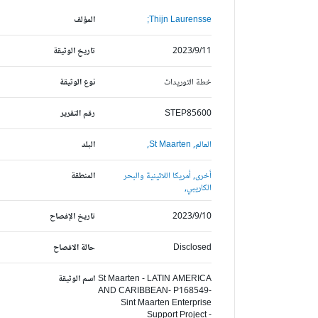
Thijn Laurensse;
المؤلف
2023/9/11
تاريخ الوثيقة
خطة التوريدات
نوع الوثيقة
STEP85600
رقم التقرير
العالم,
St Maarten,
البلد
أخرى,
أمريكا اللاتينية والبحر
المنطقة
الكاريبي,
2023/9/10
تاريخ الإفصاح
Disclosed
حالة الافصاح
St Maarten - LATIN AMERICA
اسم الوثيقة
AND CARIBBEAN- P168549-
Sint Maarten Enterprise
Support Project -