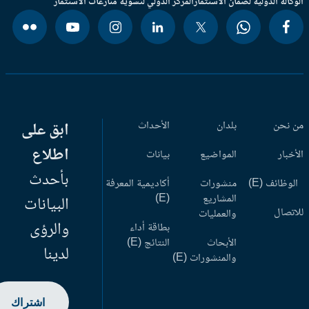
وكالة الدولية لضمان الاستثمار
المركز الدولي لتسوية منازعات الاستثمار
 نحن
بلدان
الأحداث
ابق على
اطلاع
أخبار
المواضيع
بيانات
بأحدث
وظائف (E)
منشورات
أكاديمية المعرفة
المشاريع
(E)
البيانات
اتصال
والعمليات
والرؤى
بطاقة أداء
الأبحاث
النتائج (E)
لدينا
والمنشورات (E)
اشتراك