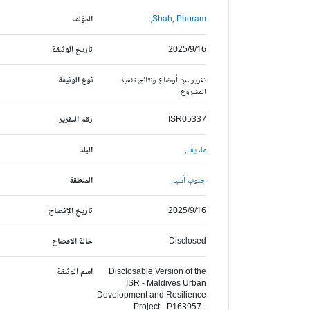
Shah, Phoram;
المؤلف
2025/9/16
تاريخ الوثيقة
تقرير عن أوضاع ونتائج تنفيذ
نوع الوثيقة
المشروع
ISR05337
رقم التقرير
ملديف,
البلد
جنوب آسيا,
المنطقة
2025/9/16
تاريخ الإفصاح
Disclosed
حالة الافصاح
Disclosable Version of the
اسم الوثيقة
ISR - Maldives Urban
Development and Resilience
Project - P163957 -