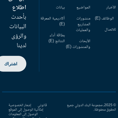
اطلاع
أخبار
المواضيع
بيانات
بأحدث
وظائف (E)
منشورات
أكاديمية المعرفة
المشاريع
(E)
البيانات
اتصال
والعمليات
والرؤى
بطاقة أداء
الأبحاث
النتائج (E)
لدينا
والمنشورات (E)
اشتراك
© 2025، مجموعة البنك الدولي جميع
قانوني
إشعار الخصوصية
حقوق محفوظة.
إمكانية الوصول إلى الموقع
الوصول إلى المعلومات