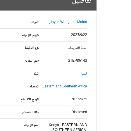
تفاصيل
Joyce Wangechi Maina;
المؤلف
2023/9/22
تاريخ الوثيقة
خطة التوريدات
نوع الوثيقة
STEP86143
رقم التقرير
كينيا,
البلد
Eastern and Southern Africa,
المنطقة
2023/9/21
تاريخ الإفصاح
Disclosed
حالة الافصاح
Kenya - EASTERN AND
اسم الوثيقة
SOUTHERN AFRICA-