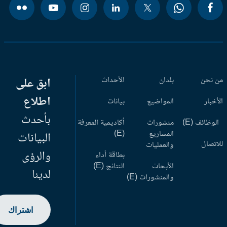
 نحن
بلدان
الأحداث
ابق على
اطلاع
أخبار
المواضيع
بيانات
بأحدث
وظائف (E)
منشورات
أكاديمية المعرفة
المشاريع
(E)
البيانات
اتصال
والعمليات
والرؤى
بطاقة أداء
الأبحاث
النتائج (E)
لدينا
والمنشورات (E)
اشتراك