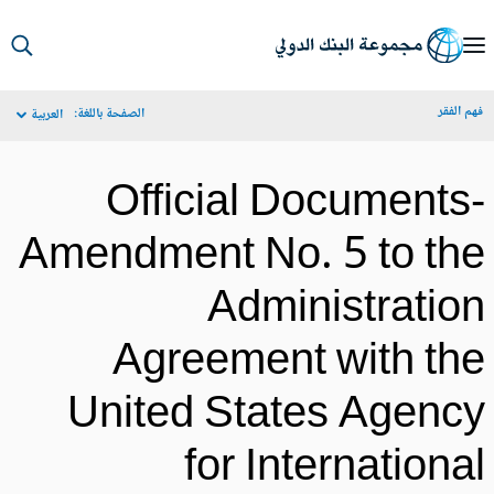
S
Ma
م الفقر
الصفحة باللغة:
العربية
Navigat
Official Documents
Amendment No. 5 to th
Administratio
Agreement with th
United States Agenc
for Internationa