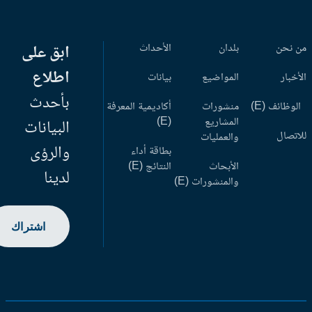
 نحن
بلدان
الأحداث
ابق على
اطلاع
أخبار
المواضيع
بيانات
بأحدث
وظائف (E)
منشورات
أكاديمية المعرفة
المشاريع
(E)
البيانات
اتصال
والعمليات
والرؤى
بطاقة أداء
الأبحاث
النتائج (E)
لدينا
والمنشورات (E)
اشتراك