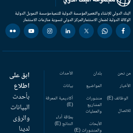
بنك الدولي للإنشاء والتعمير
المؤسسة الدولية للتنمية
مؤسسة التمويل الدولية
وكالة الدولية لضمان الاستثمار
المركز الدولي لتسوية منازعات الاستثمار
 نحن
بلدان
الأحداث
ابق على
اطلاع
أخبار
المواضيع
بيانات
بأحدث
وظائف (E)
منشورات
أكاديمية المعرفة
المشاريع
(E)
البيانات
اتصال
والعمليات
والرؤى
بطاقة أداء
الأبحاث
النتائج (E)
لدينا
والمنشورات (E)