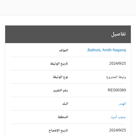
تفاصيل
Bathula, Amith Nagaraj;
المؤلف
2024/9/25
تاريخ الوثيقة
وثيقة المشروع
نوع الوثيقة
RES00389
رقم التقرير
الهند,
البلد
جنوب آسيا,
المنطقة
2024/9/25
تاريخ الإفصاح