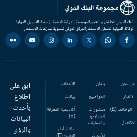
بنك الدولي للإنشاء والتعمير
المؤسسة الدولية للتنمية
مؤسسة التمويل الدولية
وكالة الدولية لضمان الاستثمار
المركز الدولي لتسوية منازعات الاستثمار
 نحن
بلدان
الأحداث
ابق على
اطلاع
أخبار
المواضيع
بيانات
بأحدث
وظائف (E)
منشورات
أكاديمية المعرفة
المشاريع
(E)
البيانات
اتصال
والعمليات
والرؤى
بطاقة أداء
الأبحاث
النتائج (E)