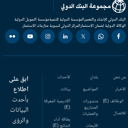
بنك الدولي للإنشاء والتعمير
المؤسسة الدولية للتنمية
مؤسسة التمويل الدولية
وكالة الدولية لضمان الاستثمار
المركز الدولي لتسوية منازعات الاستثمار
 نحن
بلدان
الأحداث
ابق على
اطلاع
أخبار
المواضيع
بيانات
بأحدث
وظائف (E)
منشورات
أكاديمية المعرفة
المشاريع
(E)
البيانات
اتصال
والعمليات
والرؤى
بطاقة أداء
الأبحاث
النتائج (E)