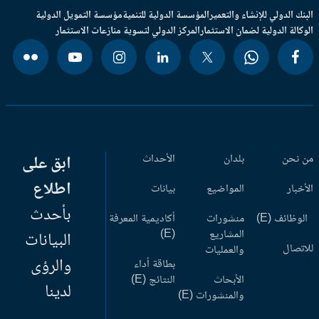
بنك الدولي للإنشاء والتعمير
المؤسسة الدولية للتنمية
مؤسسة التمويل الدولية
وكالة الدولية لضمان الاستثمار
المركز الدولي لتسوية منازعات الاستثمار
 نحن
بلدان
الأحداث
ابق على
اطلاع
أخبار
المواضيع
بيانات
بأحدث
وظائف (E)
منشورات
أكاديمية المعرفة
المشاريع
(E)
البيانات
اتصال
والعمليات
والرؤى
بطاقة أداء
الأبحاث
النتائج (E)
لدينا
والمنشورات (E)