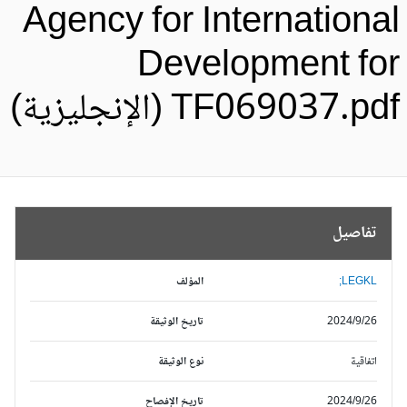
Agency for Internationa
Development fo
TF069037.pd (الإنجليزية)
تفاصيل
LEGKL;
المؤلف
2024/9/26
تاريخ الوثيقة
اتفاقية
نوع الوثيقة
2024/9/26
تاريخ الإفصاح