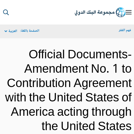
S
Ma
م الفقر
الصفحة باللغة:
العربية
Navigat
Official Documents
Amendment No. 1 t
Contribution Agreemen
with the United States o
America acting throug
the United State