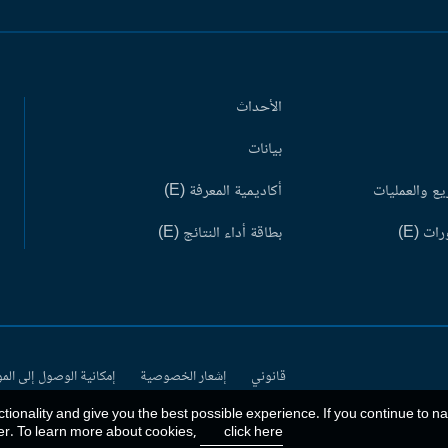
الأحداث
بيانات
ع والعمليات
أكاديمية المعرفة (E)
ات (E)
بطاقة أداء النتائج (E)
قانوني
إشعار الخصوصية
إمكانية الوصول إلى الم
ctionality and give you the best possible experience. If you continue to n
er. To learn more about cookies,
click here