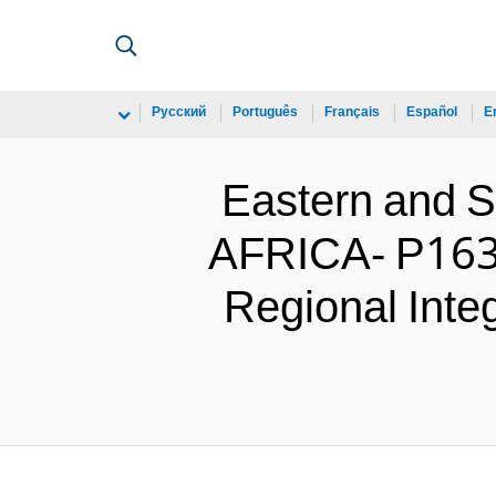
Русский
Português
Français
Español
E
Eastern and
AFRICA- P16339
Regional Inte