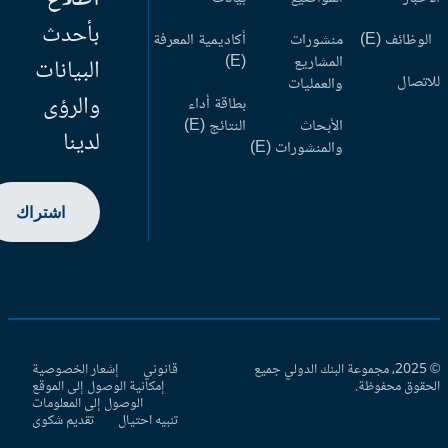
بأحدث
وظائف (E)
منشورات
أكاديمية المعرفة
المشاريع
(E)
البيانات
اتصال
والعمليات
والرؤى
بطاقة أداء
الأبحاث
النتائج (E)
لدينا
والمنشورات (E)
اشتراك
© 2025، مجموعة البنك الدولي جميع
قانوني
إشعار الخصوصية
حقوق محفوظة.
إمكانية الوصول إلى الموقع
الوصول إلى المعلومات
تنبيه احتيال
تقديم شكوى