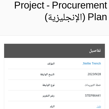
Project - Procuremen
Pl (الإنجليزية)
تفاصيل
Nellie Trench;
المؤلف
2023/9/28
تاريخ الوثيقة
خطة التوريدات
نوع الوثيقة
STEP86441
رقم التقرير
بليز,
البلد