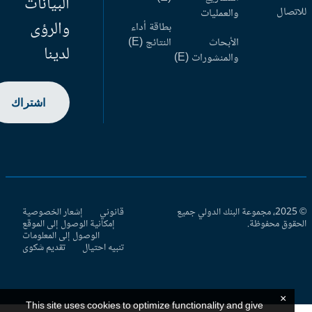
البيانات
اتصال
والعمليات
والرؤى
بطاقة أداء
الأبحاث
النتائج (E)
لدينا
والمنشورات (E)
اشتراك
© 2025، مجموعة البنك الدولي جميع
قانوني
إشعار الخصوصية
حقوق محفوظة.
إمكانية الوصول إلى الموقع
الوصول إلى المعلومات
تنبيه احتيال
تقديم شكوى
×
This site uses cookies to optimize functionality and give