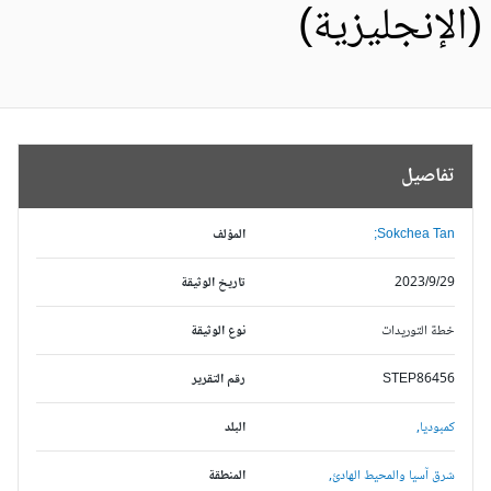
الإنجليزية)
تفاصيل
Sokchea Tan;
المؤلف
2023/9/29
تاريخ الوثيقة
خطة التوريدات
نوع الوثيقة
STEP86456
رقم التقرير
كمبوديا,
البلد
شرق آسيا والمحيط الهادئ,
المنطقة