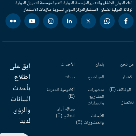
بنك الدولي للإنشاء والتعمير
المؤسسة الدولية للتنمية
مؤسسة التمويل الدولية
وكالة الدولية لضمان الاستثمار
المركز الدولي لتسوية منازعات الاستثمار
 نحن
بلدان
الأحداث
ابق على
اطلاع
أخبار
المواضيع
بيانات
بأحدث
وظائف (E)
منشورات
أكاديمية المعرفة
المشاريع
(E)
البيانات
اتصال
والعمليات
والرؤى
بطاقة أداء
الأبحاث
النتائج (E)
لدينا
والمنشورات (E)