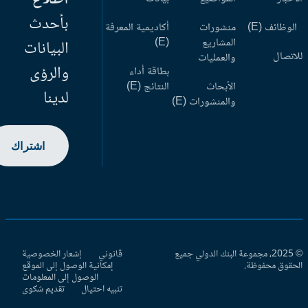
بأحدث
وظائف (E)
منشورات
أكاديمية المعرفة
المشاريع
(E)
البيانات
اتصال
والعمليات
والرؤى
بطاقة أداء
الأبحاث
النتائج (E)
لدينا
والمنشورات (E)
اشتراك
© 2025، مجموعة البنك الدولي جميع
قانوني
إشعار الخصوصية
حقوق محفوظة.
إمكانية الوصول إلى الموقع
الوصول إلى المعلومات
تنبيه احتيال
تقديم شكوى