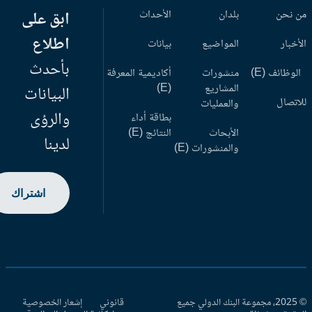
 نحن
بلدان
الأحداث
ابق على
اطلاع
أخبار
المواضيع
بيانات
بأحدث
وظائف (E)
منشورات
أكاديمية المعرفة
المشاريع
(E)
البيانات
اتصال
والعمليات
والرؤى
بطاقة أداء
الأبحاث
النتائج (E)
لدينا
والمنشورات (E)
اشتراك
© 2025، مجموعة البنك الدولي جميع
قانوني
إشعار الخصوصية