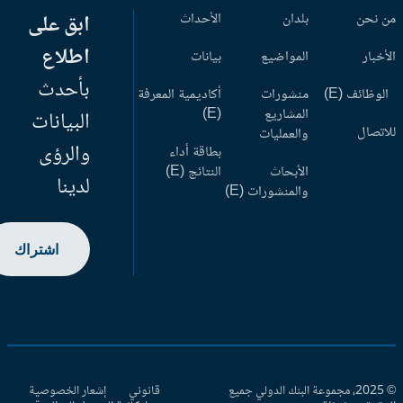
 نحن
بلدان
الأحداث
ابق على
اطلاع
أخبار
المواضيع
بيانات
بأحدث
وظائف (E)
منشورات
أكاديمية المعرفة
المشاريع
(E)
البيانات
اتصال
والعمليات
والرؤى
بطاقة أداء
الأبحاث
النتائج (E)
لدينا
والمنشورات (E)
اشتراك
© 2025، مجموعة البنك الدولي جميع
قانوني
إشعار الخصوصية