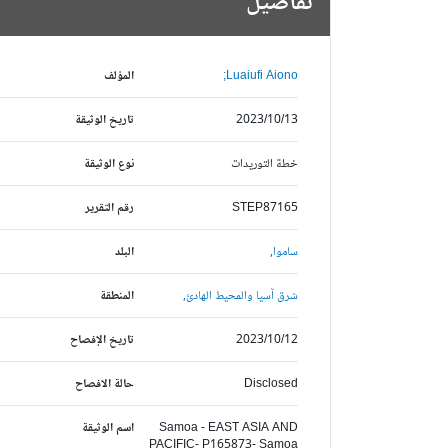
تفاصيل
Luaiufi Aiono;
المؤلف
2023/10/13
تاريخ الوثيقة
خطة التوريدات
نوع الوثيقة
STEP87165
رقم التقرير
ساموا,
البلد
شرق آسيا والمحيط الهادئ,
المنطقة
2023/10/12
تاريخ الإفصاح
Disclosed
حالة الافصاح
Samoa - EAST ASIA AND
اسم الوثيقة
PACIFIC- P165873- Samoa