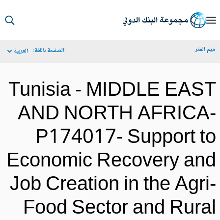
S
Ma
م الفقر
الصفحة باللغة:
العربية
Navigat
Tunisia - MIDDLE EAS
AND NORTH AFRICA
P174017- Support t
Economic Recovery an
Job Creation in the Agri
Food Sector and Rura