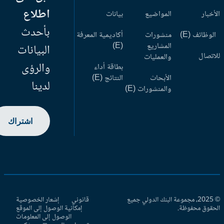
اطلاع
أخبار
المواضيع
بيانات
بأحدث
وظائف (E)
منشورات
أكاديمية المعرفة
المشاريع
(E)
البيانات
اتصال
والعمليات
والرؤى
بطاقة أداء
الأبحاث
النتائج (E)
لدينا
والمنشورات (E)
اشتراك
© 2025، مجموعة البنك الدولي جميع
قانوني
إشعار الخصوصية
حقوق محفوظة.
إمكانية الوصول إلى الموقع
الوصول إلى المعلومات