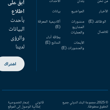
 نحن
بلدان
الأحداث
ابق على
اطلاع
أخبار
المواضيع
بيانات
بأحدث
وظائف (E)
منشورات
أكاديمية المعرفة
المشاريع
(E)
البيانات
اتصال
والعمليات
والرؤى
بطاقة أداء
الأبحاث
النتائج (E)
لدينا
والمنشورات (E)
اشتراك
© 2025، مجموعة البنك الدولي جميع
قانوني
إشعار الخصوصية
حقوق محفوظة.
إمكانية الوصول إلى الموقع