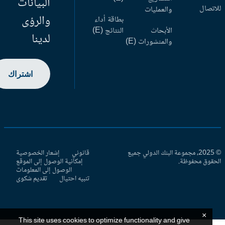
البيانات
اتصال
والعمليات
والرؤى
بطاقة أداء
الأبحاث
النتائج (E)
لدينا
والمنشورات (E)
اشتراك
© 2025، مجموعة البنك الدولي جميع
قانوني
إشعار الخصوصية
حقوق محفوظة.
إمكانية الوصول إلى الموقع
الوصول إلى المعلومات
تنبيه احتيال
تقديم شكوى
×
This site uses cookies to optimize functionality and give