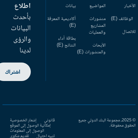
اطلاع
أخبار
المواضيع
بيانات
بأحدث
وظائف (E)
منشورات
أكاديمية المعرفة
المشاريع
(E)
البيانات
اتصال
والعمليات
والرؤى
بطاقة أداء
الأبحاث
النتائج (E)
لدينا
والمنشورات (E)
اشتراك
© 2025، مجموعة البنك الدولي جميع
قانوني
إشعار الخصوصية
حقوق محفوظة.
إمكانية الوصول إلى الموقع
الوصول إلى المعلومات
تنبيه احتيال
تقديم شكوى