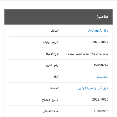
تفاصيل
Aldian, Amilia;
المؤلف
2023/10/27
تاريخ الوثيقة
تقرير عن أوضاع ونتائج تنفيذ المشروع
نوع الوثيقة
ISR58247
رقم التقرير
إندونيسيا,
البلد
شرق آسيا والمحيط الهادئ,
المنطقة
2023/10/26
تاريخ الإفصاح
Disclosed
حالة الافصاح