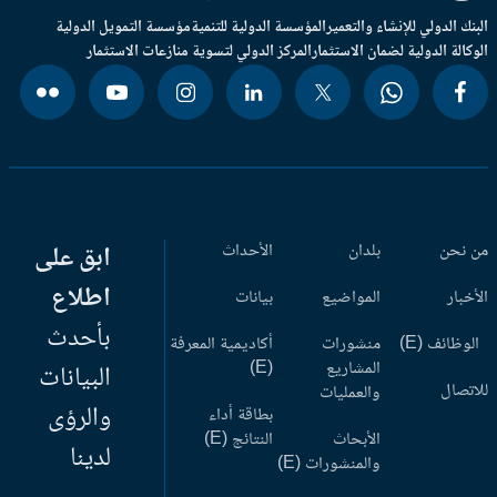
بنك الدولي للإنشاء والتعمير
المؤسسة الدولية للتنمية
مؤسسة التمويل الدولية
وكالة الدولية لضمان الاستثمار
المركز الدولي لتسوية منازعات الاستثمار
 نحن
بلدان
الأحداث
ابق على
اطلاع
أخبار
المواضيع
بيانات
بأحدث
وظائف (E)
منشورات
أكاديمية المعرفة
المشاريع
(E)
البيانات
اتصال
والعمليات
والرؤى
بطاقة أداء
الأبحاث
النتائج (E)
لدينا
والمنشورات (E)