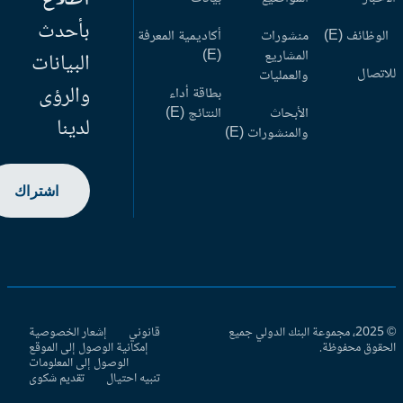
بأحدث
وظائف (E)
منشورات
أكاديمية المعرفة
المشاريع
(E)
البيانات
اتصال
والعمليات
والرؤى
بطاقة أداء
الأبحاث
النتائج (E)
لدينا
والمنشورات (E)
اشتراك
© 2025، مجموعة البنك الدولي جميع
قانوني
إشعار الخصوصية
حقوق محفوظة.
إمكانية الوصول إلى الموقع
الوصول إلى المعلومات
تنبيه احتيال
تقديم شكوى