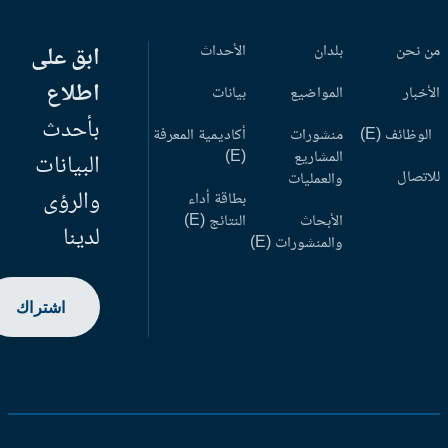
 نحن
بلدان
الأحداث
ابق على
اطلاع
أخبار
المواضيع
بيانات
بأحدث
وظائف (E)
منشورات
أكاديمية المعرفة
المشاريع
(E)
البيانات
اتصال
والعمليات
والرؤى
بطاقة أداء
الأبحاث
النتائج (E)
لدينا
والمنشورات (E)
اشتراك