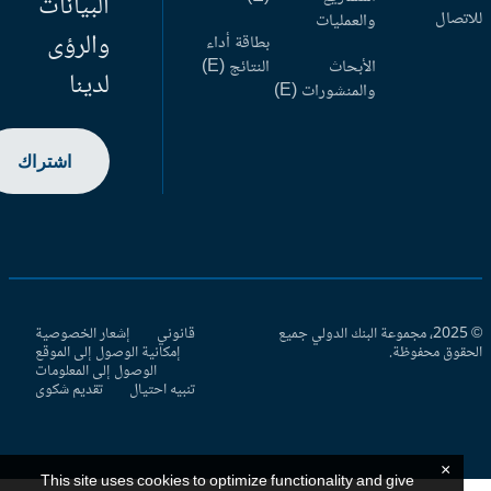
البيانات
اتصال
والعمليات
والرؤى
بطاقة أداء
الأبحاث
النتائج (E)
لدينا
والمنشورات (E)
اشتراك
© 2025، مجموعة البنك الدولي جميع
قانوني
إشعار الخصوصية
حقوق محفوظة.
إمكانية الوصول إلى الموقع
الوصول إلى المعلومات
تنبيه احتيال
تقديم شكوى
×
This site uses cookies to optimize functionality and give