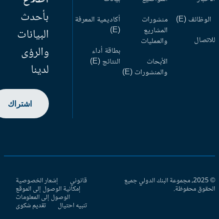
بأحدث
وظائف (E)
منشورات
أكاديمية المعرفة
المشاريع
(E)
البيانات
اتصال
والعمليات
والرؤى
بطاقة أداء
الأبحاث
النتائج (E)
لدينا
والمنشورات (E)
اشتراك
© 2025، مجموعة البنك الدولي جميع
قانوني
إشعار الخصوصية
حقوق محفوظة.
إمكانية الوصول إلى الموقع
الوصول إلى المعلومات
تنبيه احتيال
تقديم شكوى