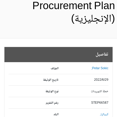
Procurement Pla
الإنجليزية)
تفاصيل
Petar Sokic;
المؤلف
2022/6/29
تاريخ الوثيقة
خطة التوريدات
نوع الوثيقة
STEP66587
رقم التقرير
كرواتيا,
البلد