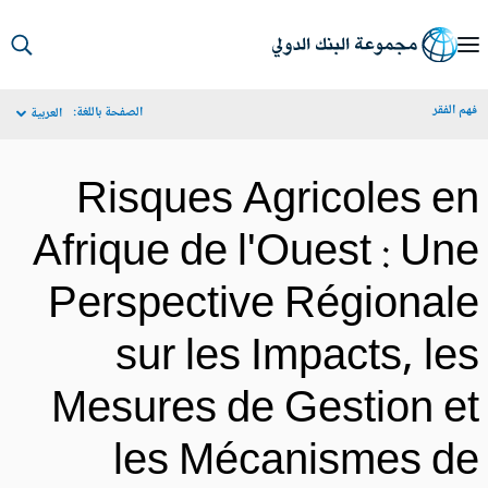
S
Ma
م الفقر
الصفحة باللغة:
العربية
Navigat
Risques Agricoles e
Afrique de l'Ouest : Un
Perspective Régional
sur les Impacts, le
Mesures de Gestion e
les Mécanismes d