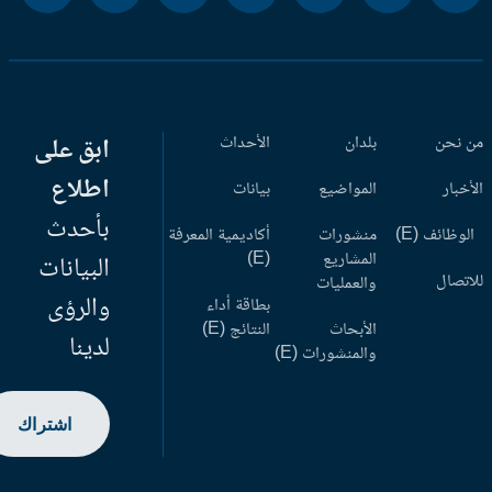
 نحن
بلدان
الأحداث
ابق على
اطلاع
أخبار
المواضيع
بيانات
بأحدث
وظائف (E)
منشورات
أكاديمية المعرفة
المشاريع
(E)
البيانات
اتصال
والعمليات
والرؤى
بطاقة أداء
الأبحاث
النتائج (E)
لدينا
والمنشورات (E)
اشتراك