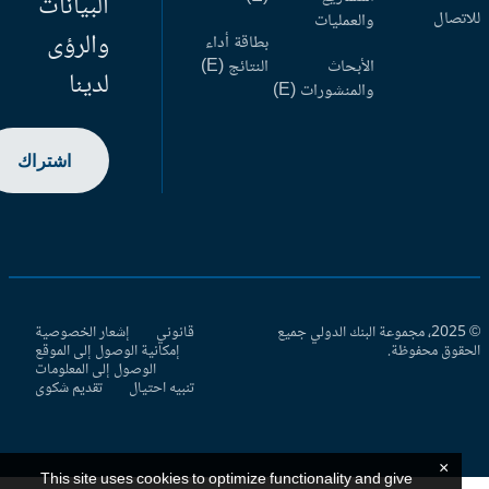
البيانات
اتصال
والعمليات
والرؤى
بطاقة أداء
الأبحاث
النتائج (E)
لدينا
والمنشورات (E)
اشتراك
© 2025، مجموعة البنك الدولي جميع
قانوني
إشعار الخصوصية
حقوق محفوظة.
إمكانية الوصول إلى الموقع
الوصول إلى المعلومات
تنبيه احتيال
تقديم شكوى
×
This site uses cookies to optimize functionality and give