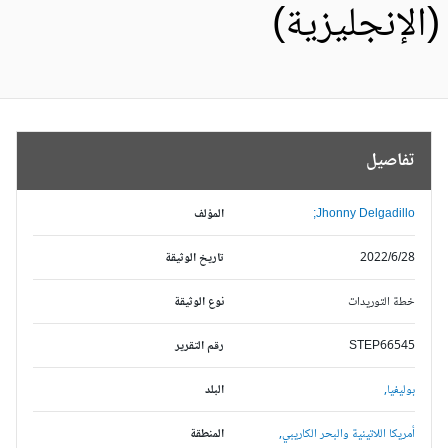
الإنجليزية)
تفاصيل
Jhonny Delgadillo;
المؤلف
2022/6/28
تاريخ الوثيقة
خطة التوريدات
نوع الوثيقة
STEP66545
رقم التقرير
بوليفيا,
البلد
أمريكا اللاتينية والبحر الكاريبي,
المنطقة