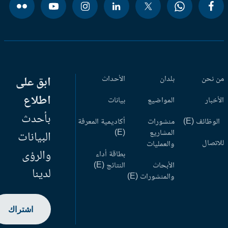
 نحن
بلدان
الأحداث
ابق على
اطلاع
أخبار
المواضيع
بيانات
بأحدث
وظائف (E)
منشورات
أكاديمية المعرفة
المشاريع
(E)
البيانات
اتصال
والعمليات
والرؤى
بطاقة أداء
الأبحاث
النتائج (E)
لدينا
والمنشورات (E)
اشتراك