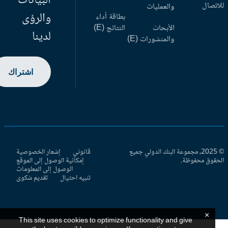
البيانات
اتصال
والعمليات
والرؤى
بطاقة أداء
الأبحاث
النتائج (E)
لدينا
والمنشورات (E)
اشتراك
© 2025، مجموعة البنك الدولي جميع
قانوني
إشعار الخصوصية
حقوق محفوظة.
إمكانية الوصول إلى الموقع
الوصول إلى المعلومات
تنبيه احتيال
تقديم شكوى
×
This site uses cookies to optimize functionality and give