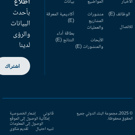
اطلاع
أخبار
المواضيع
بيانات
بأحدث
وظائف (E)
منشورات
أكاديمية المعرفة
المشاريع
(E)
البيانات
اتصال
والعمليات
والرؤى
بطاقة أداء
الأبحاث
النتائج (E)
لدينا
والمنشورات (E)
اشتراك
© 2025، مجموعة البنك الدولي جميع
قانوني
إشعار الخصوصية
حقوق محفوظة.
إمكانية الوصول إلى الموقع
الوصول إلى المعلومات
تنبيه احتيال
تقديم شكوى