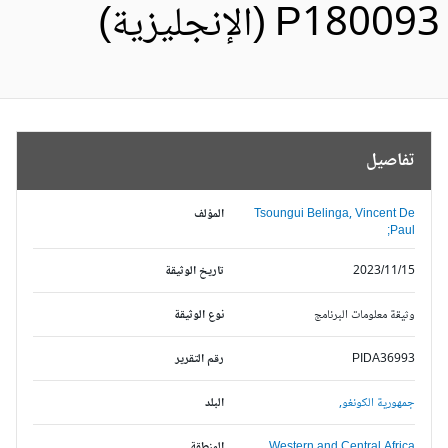
P1800 (الإنجليزية)
تفاصيل
Tsoungui Belinga, Vincent De
المؤلف
Paul;
2023/11/15
تاريخ الوثيقة
وثيقة معلومات البرنامج
نوع الوثيقة
PIDA36993
رقم التقرير
جمهورية الكونغو,
البلد
Western and Central Africa,
المنطقة