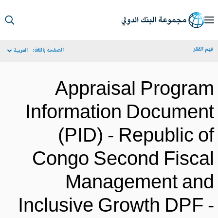
S
Ma
م الفقر
الصفحة باللغة:
العربية
Navigat
Appraisal Progra
Information Documen
(PID) - Republic o
Congo Second Fisca
Management an
Inclusive Growth DPF 