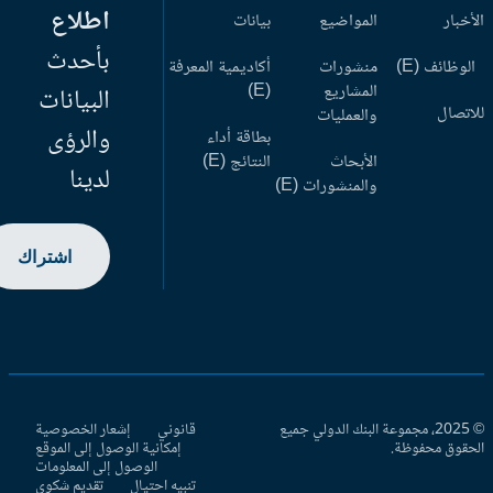
اطلاع
أخبار
المواضيع
بيانات
بأحدث
وظائف (E)
منشورات
أكاديمية المعرفة
المشاريع
(E)
البيانات
اتصال
والعمليات
والرؤى
بطاقة أداء
الأبحاث
النتائج (E)
لدينا
والمنشورات (E)
اشتراك
© 2025، مجموعة البنك الدولي جميع
قانوني
إشعار الخصوصية
حقوق محفوظة.
إمكانية الوصول إلى الموقع
الوصول إلى المعلومات
تنبيه احتيال
تقديم شكوى