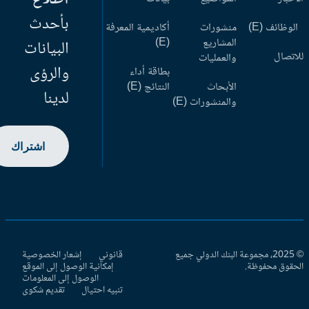
بأحدث
وظائف (E)
منشورات
أكاديمية المعرفة
المشاريع
(E)
البيانات
اتصال
والعمليات
والرؤى
بطاقة أداء
الأبحاث
النتائج (E)
لدينا
والمنشورات (E)
اشتراك
© 2025، مجموعة البنك الدولي جميع
قانوني
إشعار الخصوصية
حقوق محفوظة.
إمكانية الوصول إلى الموقع
الوصول إلى المعلومات
تنبيه احتيال
تقديم شكوى