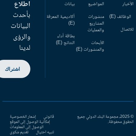
اطلاع
أخبار
المواضيع
بيانات
بأحدث
وظائف (E)
منشورات
أكاديمية المعرفة
المشاريع
(E)
البيانات
اتصال
والعمليات
والرؤى
بطاقة أداء
الأبحاث
النتائج (E)
لدينا
والمنشورات (E)
اشتراك
© 2025، مجموعة البنك الدولي جميع
قانوني
إشعار الخصوصية
حقوق محفوظة.
إمكانية الوصول إلى الموقع
الوصول إلى المعلومات
تنبيه احتيال
تقديم شكوى