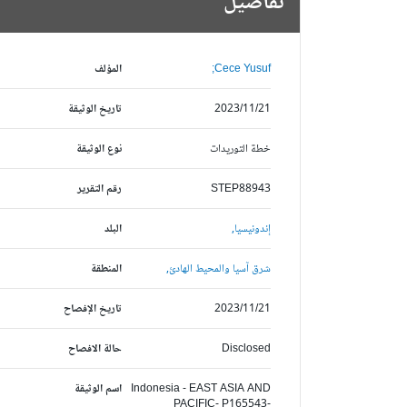
تفاصيل
Cece Yusuf;
المؤلف
2023/11/21
تاريخ الوثيقة
خطة التوريدات
نوع الوثيقة
STEP88943
رقم التقرير
إندونيسيا,
البلد
شرق آسيا والمحيط الهادئ,
المنطقة
2023/11/21
تاريخ الإفصاح
Disclosed
حالة الافصاح
Indonesia - EAST ASIA AND
اسم الوثيقة
PACIFIC- P165543-