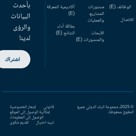
بأحدث
وظائف (E)
منشورات
أكاديمية المعرفة
المشاريع
(E)
البيانات
اتصال
والعمليات
والرؤى
بطاقة أداء
الأبحاث
النتائج (E)
لدينا
والمنشورات (E)
اشتراك
© 2025، مجموعة البنك الدولي جميع
قانوني
إشعار الخصوصية
حقوق محفوظة.
إمكانية الوصول إلى الموقع
الوصول إلى المعلومات
تنبيه احتيال
تقديم شكوى