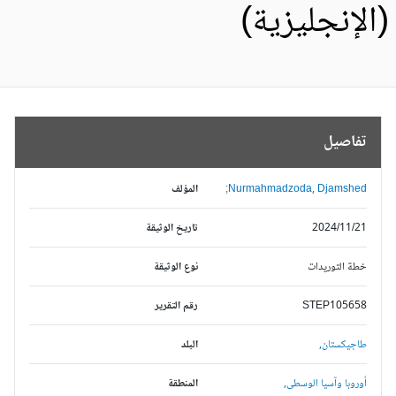
الإنجليزية)
تفاصيل
Nurmahmadzoda, Djamshed;
المؤلف
2024/11/21
تاريخ الوثيقة
خطة التوريدات
نوع الوثيقة
STEP105658
رقم التقرير
طاجيكستان,
البلد
أوروبا وآسيا الوسطى,
المنطقة