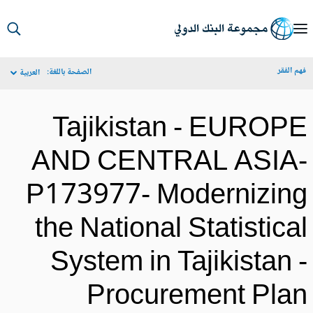
S
Ma
م الفقر
الصفحة باللغة:
العربية
Navigat
Tajikistan - EUROP
AND CENTRAL ASIA
P173977- Modernizin
the National Statistica
System in Tajikistan 
Procurement Pla