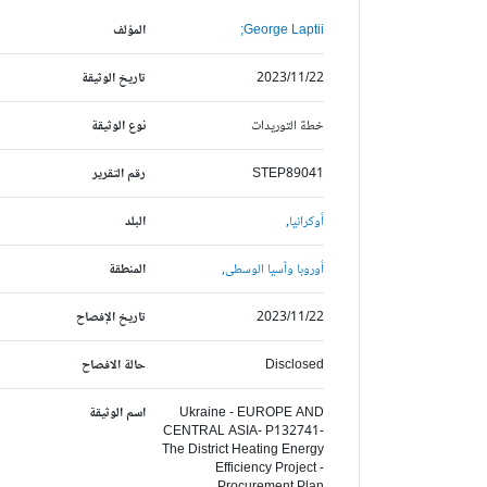
George Laptii;
المؤلف
2023/11/22
تاريخ الوثيقة
خطة التوريدات
نوع الوثيقة
STEP89041
رقم التقرير
أوكرانيا,
البلد
أوروبا وآسيا الوسطى,
المنطقة
2023/11/22
تاريخ الإفصاح
Disclosed
حالة الافصاح
Ukraine - EUROPE AND
اسم الوثيقة
CENTRAL ASIA- P132741-
The District Heating Energy
Efficiency Project -