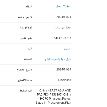
Zou, Yutian;
المؤلف
2024/11/24
تاريخ الوثيقة
خطة التوريدات
نوع الوثيقة
STEP105737
رقم التقرير
الصين,
البلد
شرق آسيا والمحيط الهادئ,
المنطقة
2024/11/24
تاريخ الإفصاح
Disclosed
حالة الافصاح
China - EAST ASIA AND
اسم الوثيقة
PACIFIC- P156397- China
HCFC Phaseout Project
Stage II - Procurement Plan