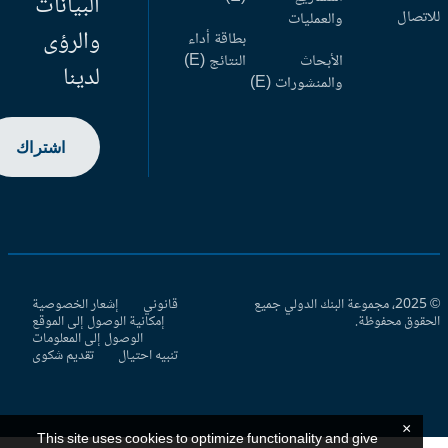
البيانات
اتصال
والعمليات
والرؤى
بطاقة أداء
الأبحاث
النتائج (E)
لدينا
والمنشورات (E)
اشتراك
© 2025، مجموعة البنك الدولي جميع
قانوني
إشعار الخصوصية
حقوق محفوظة.
إمكانية الوصول إلى الموقع
الوصول إلى المعلومات
تنبيه احتيال
تقديم شكوى
×
This site uses cookies to optimize functionality and give