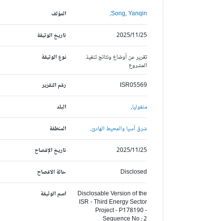
Song, Yanqin;
المؤلف
2025/11/25
تاريخ الوثيقة
تقرير عن أوضاع ونتائج تنفيذ
نوع الوثيقة
المشروع
ISR05569
رقم التقرير
منغوليا,
البلد
شرق آسيا والمحيط الهادئ,
المنطقة
2025/11/25
تاريخ الإفصاح
Disclosed
حالة الافصاح
Disclosable Version of the
اسم الوثيقة
ISR - Third Energy Sector
Project - P178190 -
Sequence No : 2