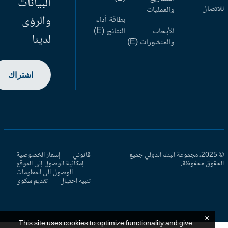
البيانات
اتصال
والعمليات
والرؤى
بطاقة أداء
الأبحاث
النتائج (E)
لدينا
والمنشورات (E)
اشتراك
© 2025، مجموعة البنك الدولي جميع
قانوني
إشعار الخصوصية
حقوق محفوظة.
إمكانية الوصول إلى الموقع
الوصول إلى المعلومات
تنبيه احتيال
تقديم شكوى
×
This site uses cookies to optimize functionality and give