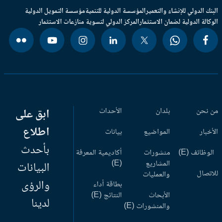
بنك الدولي للإنشاء والتعمير
المؤسسة الدولية للتنمية
مؤسسة التمويل الدولية
وكالة الدولية لضمان الاستثمار
المركز الدولي لتسوية منازعات الاستثمار
 نحن
بلدان
الأحداث
ابق على
اطلاع
أخبار
المواضيع
بيانات
بأحدث
وظائف (E)
منشورات
أكاديمية المعرفة
المشاريع
(E)
البيانات
اتصال
والعمليات
والرؤى
بطاقة أداء
الأبحاث
النتائج (E)
لدينا
والمنشورات (E)