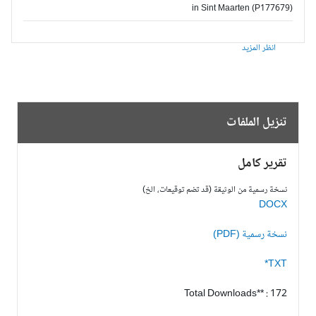
in Sint Maarten (P177679)
انظر المزيد
تنزيل الملفات
تقرير كامل
نسخة رسمية من الوثيقة (قد تضم توقيعات، الخ)
DOCX
نسخة رسمية (PDF)
TXT*
Total Downloads** : 172